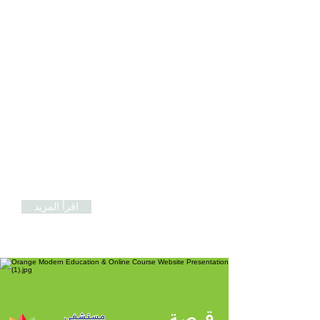
مركز إعادة تأهيل مرضى الجلطة
الدماغية والعلاج الطبيعي
هدفنا يتمثل في تقديم المساعدة للمرضى للعودة
إلى جودة الحياة والحالة الصحية التي اعتادوا عليها
سابقًا
وتحقيقا لهذه الغاية نوفر أحدث المرافق
والمعدات للمساعدة في تسريع وتيرة التعافي
لدى مرضانا. كما نؤمن أيضًا بضرورة الاهتمام
بالحالة الذهنية والجسدية لمرضانا، حيث إننا ندرك
أن إعادة التأهيل يمكن أن يكون في بعض الأحيان
وقتًا للاستنزاف العاطفي. ولتحقيق هذا الهدف،
فإننا نقدم المشورة والمساعدة النفسية. وفريقنا
موجود دائماً لتقديم الدعم في كل خطوة على
الطريق.
اقرأ المزيد
قـصة