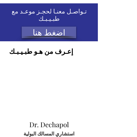
تـواصـل معنـا لحجـز موعـد مع
طبـيـبـك
اضغط هنا
إعـرف من هـو طبـيـبـك
Dr. Dechapol
استشاري المسالك البولية