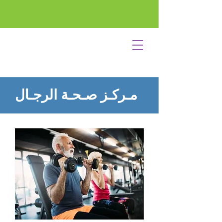
مـركـز صـحـة الرجـال